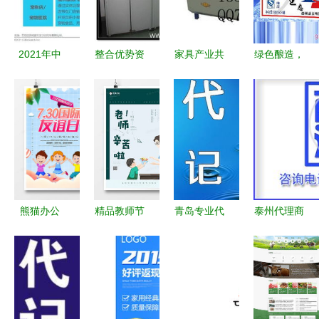
业者如何把
握机遇？
2021年中
整合优势资
家具产业共
绿色酿造，
国宠物消费
源，共赢家
赢蓝图 品
合作共赢
趋势白皮书
具市场——
牌赋能、招
生态啤酒新
创创锦囊引
品牌招商与
商加盟与供
闻与产品代
领行业广告
广告设计一
求对接新策
理趋势深度
设计新风向
站式解决方
略
解析
案
熊猫办公
精品教师节
青岛专业代
泰州代理商
精品友谊广
海报广告设
理记账与财
标注册机构
告设计模板
计模板大全
务咨询服务
指南 商标
下载大全，
| 熊猫办公
注册申请书
让广告发布
填写要求与
更高效
平面设计注