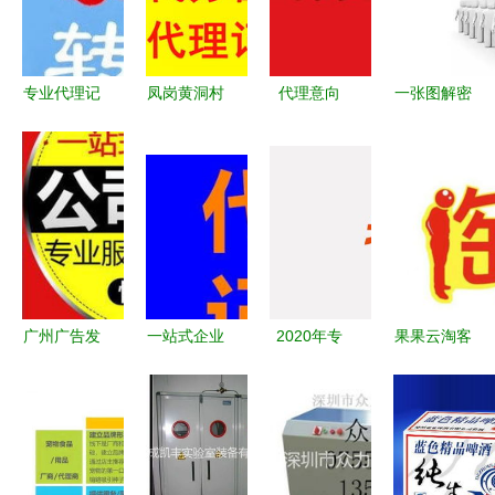
专业代理记
凤岗黄洞村
代理意向
一张图解密
账与平面设
公司注册、
开启商业合
专利代理人
计，助力全
工商注册与
作的第一步
不为人知的
市企业高效
代理记账公
一天
运营
司选择指南
及广告设计
服务浅析
广州广告发
一站式企业
2020年专
果果云淘客
布指南 策
服务解决方
利代理师资
代理App 为
略、渠道与
案 瑞信会
格考试报名
何成为淘客
注意事项
计的专业之
时间公布，
创业者的新
道
广告设计从
阵地