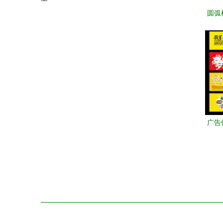
圆弧
自己
广告
与