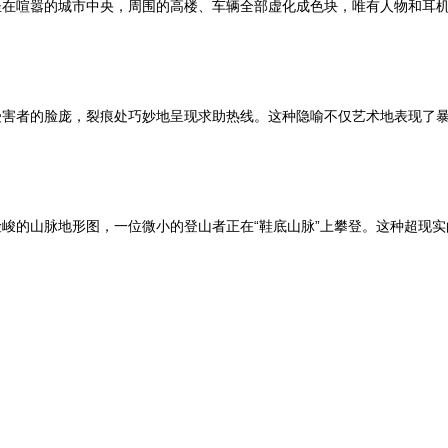
在喧嚣的城市中央，周围的高楼、车辆全部虚化成色块，唯有人物和耳机
害者的脸庞，裂痕处巧妙地呈现求助热线。这种隐喻不仅艺术地表现了暴
峻的山脉地形图，一位微小的登山者正在“鞋底山脉”上攀登。这种超现